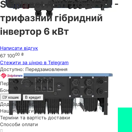
Solplanet ASW 06кН-Т2 -
трифазний гібридний
інвертор 6 кВт
Написати відгук
00
₴
67 100
Стежити за ціною в Telegram
Доступно:
Передзамовлення
Період повернення:
14 днів
Бонусні бали:
баллів
У кошик
В кредит
Додати до переліку побажань
Задати питання
Наші переваги
Терміни та вартість доставки
Способи оплати