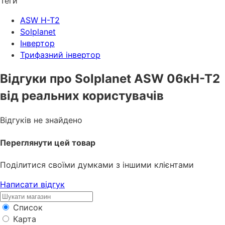
Теги
ASW Н-Т2
Solplanet
Інвертор
Трифазний інвертор
Відгуки про Solplanet ASW 06кН-Т2
від реальних користувачів
Відгуків не знайдено
Переглянути цей товар
Поділитися своїми думками з іншими клієнтами
Написати відгук
Список
Карта