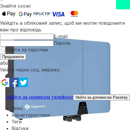
Знайти схожі
Увійдіть в обліковий запис, щоб ми могли повідомити
вам про відповідь
E-mail
Пароль
Увійти за паролем
Продовжити
або
Увійти через соц. мережу:
Увійти за номером телефону
Увійти за допомогою Passkey
Опис
Характеристики
Теги
Відгуки