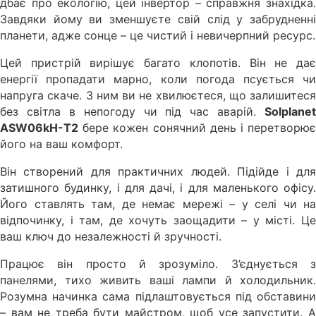
дбає про екологію, цей інвертор – справжня знахідка.
Завдяки йому ви зменшуєте свій слід у забрудненні
планети, адже сонце – це чистий і невичерпний ресурс.
Цей пристрій вирішує багато клопотів. Він не дає
енергії пропадати марно, коли погода псується чи
напруга скаче. З ним ви не хвилюєтеся, що залишитеся
без світла в непогоду чи під час аварій.
Solplanet
ASW06kH-T2
бере кожен сонячний день і перетворює
його на ваш комфорт.
Він створений для практичних людей. Підійде і для
затишного будинку, і для дачі, і для маленького офісу.
Його ставлять там, де немає мережі – у селі чи на
відпочинку, і там, де хочуть заощадити – у місті. Це
ваш ключ до незалежності й зручності.
Працює він просто й зрозуміло. З’єднується з
панелями, тихо живить ваші лампи й холодильник.
Розумна начинка сама підлаштовується під обставини
– вам не треба бути майстром, щоб усе запустити. А