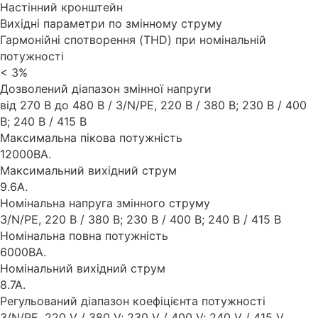
Настінний кронштейн
Вихідні параметри по змінному струму
Гармонійні спотворення (THD) при номінальній
потужності
< 3%
Дозволений діапазон змінної напруги
від 270 В до 480 В / 3/N/PE, 220 В / 380 В; 230 В / 400
В; 240 В / 415 В
Максимальна пікова потужність
12000ВА.
Максимальний вихідний струм
9.6А.
Номінальна напруга змінного струму
3/N/PE, 220 В / 380 В; 230 В / 400 В; 240 В / 415 В
Номінальна повна потужність
6000ВА.
Номінальний вихідний струм
8.7А.
Регульований діапазон коефіцієнта потужності
3/N/PE, 220 V / 380 V; 230 V / 400 V; 240 V / 415 V