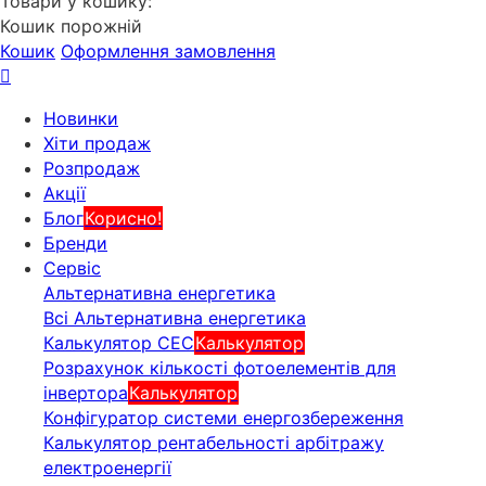
Товари у кошику:
Кошик порожній
Кошик
Оформлення замовлення
Новинки
Хіти продаж
Розпродаж
Акції
Блог
Корисно!
Бренди
Сервіс
Альтернативна енергетика
Всі Альтернативна енергетика
Калькулятор СЕС
Калькулятор
Розрахунок кількості фотоелементів для
інвертора
Калькулятор
Конфігуратор системи енергозбереження
Калькулятор рентабельності арбітражу
електроенергії