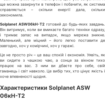
ще можна зазирнути в телефон і побачити, як система
справляється – скільки енергії дала, скільки
зекономила.
Solplanet ASW06kH-T2
готовий до будь-яких завдань
Він витримує, коли ви вмикаєте багато техніки одразу,
і тримає запас на випадок, якщо мережа зникне.
Маленький, але міцний – його легко поставити де
завгодно, хоч у комірчині, хоч у гаражі.
Це не просто річ – це ваш спокій і економія. Уявіть, як
ви сидите з чашкою чаю, а сонце за вікном тихо
працює на вас. З ним ви дбаєте про себе, свій
гаманець і світ навколо. Це вибір тих, хто цінує якість і
хоче впевненості щодня.
Характеристики Solplanet ASW
06кН-Т2