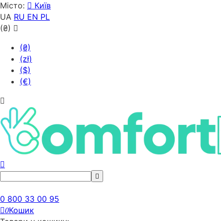
Місто:
Київ
UA
RU
EN
PL
(₴)
(₴)
(zł)
($)
(€)
0 800 33 00 95
Кошик
0