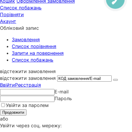
Кошик
Оформлення замовлення
Список побажань
Порівняти
Акаунт
Обліковий запис
Замовлення
Cписок порівняння
Запити на повернення
Список побажань
відстежити замовлення
відстежити замовлення
Ввійти
Реєстрація
E-mail
Пароль
Увійти за паролем
Продовжити
або
Увійти через соц. мережу: