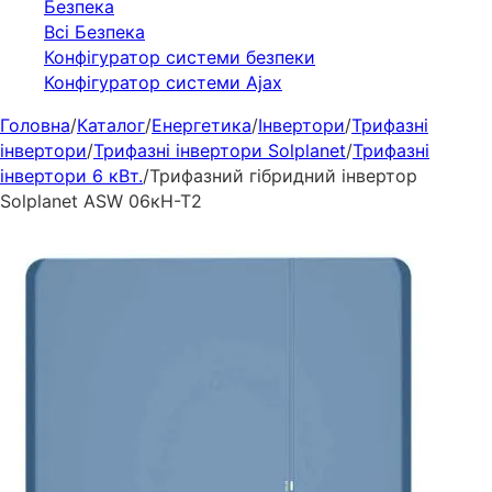
Безпека
Всі Безпека
Конфігуратор системи безпеки
Конфігуратор системи Ajax
Головна
/
Каталог
/
Енергетика
/
Інвертори
/
Трифазні
інвертори
/
Трифазні інвертори Solplanet
/
Трифазні
інвертори 6 кВт.
/
Трифазний гібридний інвертор
Solplanet ASW 06кН-Т2