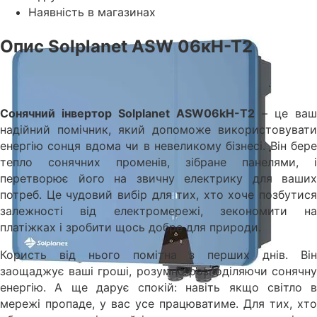
Наявність в магазинах
Опис Solplanet ASW 06кН-Т2
Сонячний інвертор Solplanet ASW06kH-T2
– це ваш
надійний помічник, який допоможе використовувати
енергію сонця вдома чи в невеликому бізнесі. Він бере
тепло сонячних променів, зібране панелями, і
перетворює його на звичну електрику для ваших
потреб. Це чудовий вибір для тих, хто хоче позбутися
залежності від електромережі, зекономити на
платіжках і зробити щось добре для природи.
Користь від нього помітна з перших днів. Він
заощаджує ваші гроші, розумно розподіляючи сонячну
енергію. А ще дарує спокій: навіть якщо світло в
мережі пропаде, у вас усе працюватиме. Для тих, хто