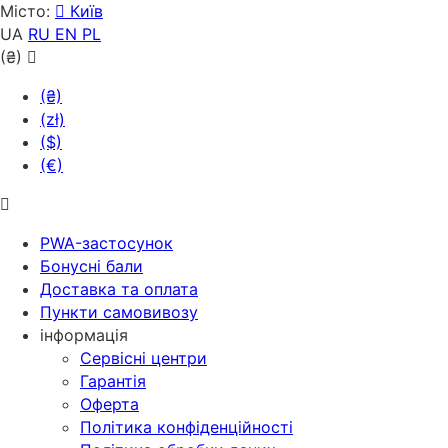
Місто:
Київ
UA
RU
EN
PL
(₴)
(₴)
(zł)
($)
(€)
PWA-застосунок
Бонусні бали
Доставка та оплата
Пункти самовивозу
інформація
Сервісні центри
Гарантія
Оферта
Політика конфіденційності