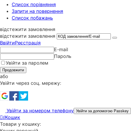
Cписок порівняння
Запити на повернення
Список побажань
відстежити замовлення
відстежити замовлення
Ввійти
Реєстрація
E-mail
Пароль
Увійти за паролем
Продовжити
або
Увійти через соц. мережу:
Увійти за номером телефону
Увійти за допомогою Passkey
Кошик
0
Товари у кошику:
Кошик порожній