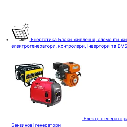
Енергетика
Блоки живлення, елементи жив
електрогенератори, контролери, інвертори та BM
Електрогенератор
Бензинові генератори