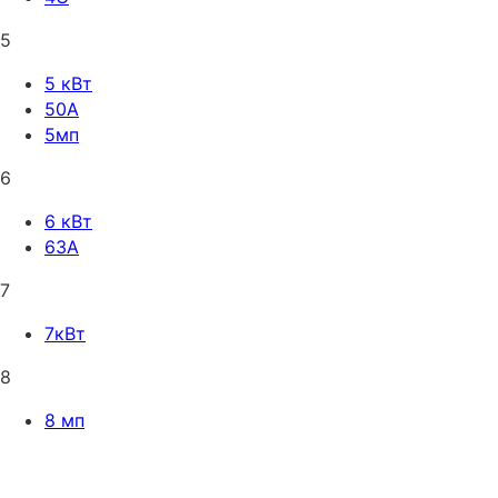
5
5 кВт
50A
5мп
6
6 кВт
63A
7
7кВт
8
8 мп