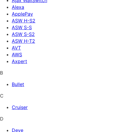
Ajax WallSwitch
Alexa
ApplePay
ASW H-S2
ASW S-S
ASW S-S2
ASW Н-Т2
AVT
AWS
Axpert
B
Bullet
C
Cruiser
D
Deye