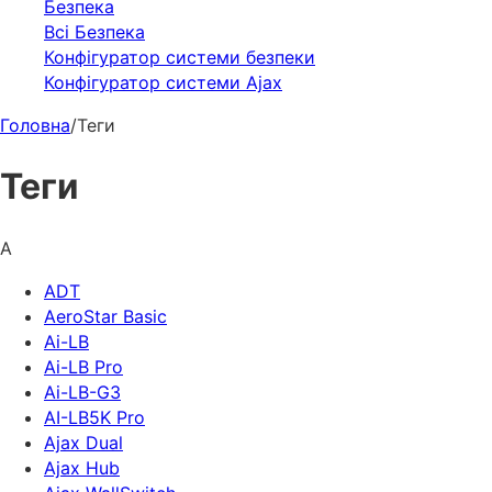
Безпека
Всі Безпека
Конфігуратор системи безпеки
Конфігуратор системи Ajax
Головна
/
Теги
Теги
A
ADT
AeroStar Basic
Ai-LB
Ai-LB Pro
Ai-LB-G3
AI-LB5K Pro
Ajax Dual
Ajax Hub