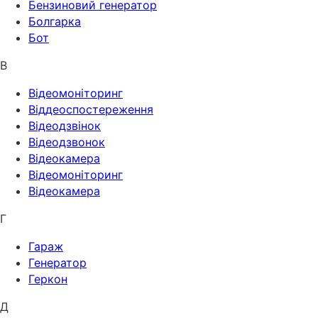
Бензиновий генератор
Болгарка
Бот
В
Відеомоніторинг
Віддеоспостереження
Відеодзвінок
Відеодзвонок
Відеокамера
Відеомоніторинг
Відеокамера
Г
Гараж
Генератор
Геркон
Д