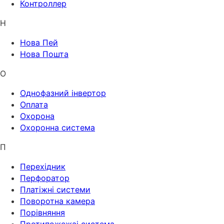
Контроллер
Н
Нова Пей
Нова Пошта
О
Однофазний інвертор
Оплата
Охорона
Охоронна система
П
Перехідник
Перфоратор
Платіжні системи
Поворотна камера
Порівняння
Протипожежаі система