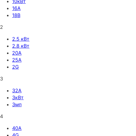
10кВт
16А
18В
2
2.5 кВт
2.8 кВт
20А
25A
2G
3
32A
3кВт
3мп
4
40A
4G