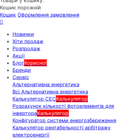
Товари у кошику:
Кошик порожній
Кошик
Оформлення замовлення
Новинки
Хіти продаж
Розпродаж
Акції
Блог
Корисно!
Бренди
Сервіс
Альтернативна енергетика
Всі Альтернативна енергетика
Калькулятор СЕС
Калькулятор
Розрахунок кількості фотоелементів для
інвертора
Калькулятор
Конфігуратор системи енергозбереження
Калькулятор рентабельності арбітражу
електроенергії