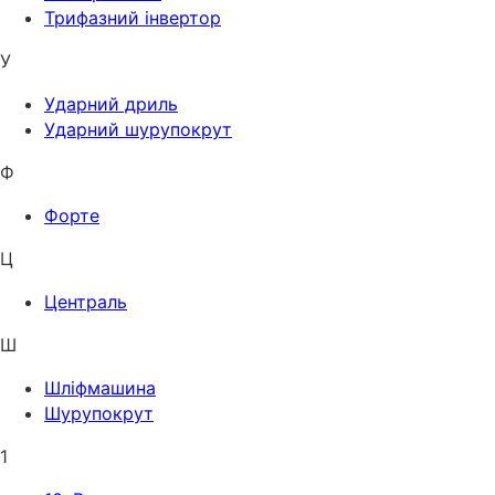
Трифазний інвертор
У
Ударний дриль
Ударний шурупокрут
Ф
Форте
Ц
Централь
Ш
Шліфмашина
Шурупокрут
1