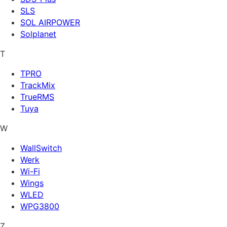
SLS
SOL AIRPOWER
Solplanet
T
TPRO
TrackMix
TrueRMS
Tuya
W
WallSwitch
Werk
Wi-Fi
Wings
WLED
WPG3800
Z