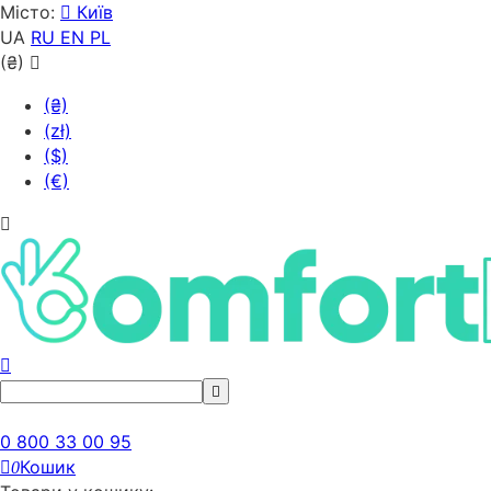
Місто:
Київ
UA
RU
EN
PL
(₴)
(₴)
(zł)
($)
(€)
0 800 33 00 95
Кошик
0