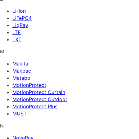
Li-Ion
LiFePO4
LiqPay
LTE
LXT
M
Makita
Makpac
Metabo
MotionProtect
MotionProtect Curtain
MotionProtect Outdoor
MotionProtect Plus
MUST
N
NovaPay