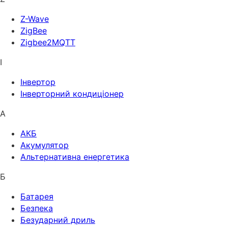
Z-Wave
ZigBee
Zigbee2MQTT
І
Інвертор
Інверторний кондиціонер
А
АКБ
Акумулятор
Альтернативна енергетика
Б
Батарея
Безпека
Безударний дриль