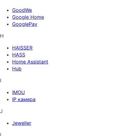
GoodWe
Google Home
GooglePay
H
HAISSER
HASS
Home Assistant
Hub
I
IMOU
IP камера
J
Jeweller
L