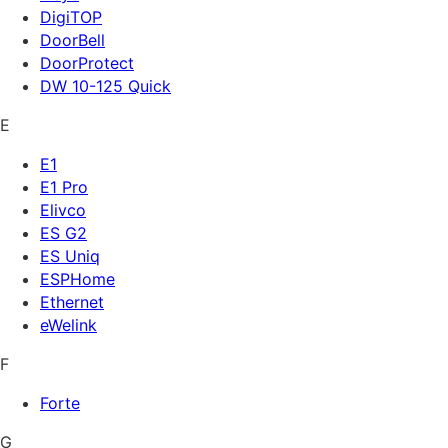
DigiTOP
DoorBell
DoorProtect
DW 10-125 Quick
E
E1
E1 Pro
Elivco
ES G2
ES Uniq
ESPHome
Ethernet
eWelink
F
Forte
G