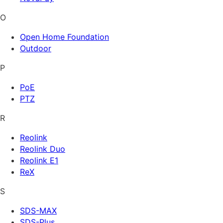
O
Open Home Foundation
Outdoor
P
PoE
PTZ
R
Reolink
Reolink Duo
Reolink E1
ReX
S
SDS-MAX
SDS-Plus