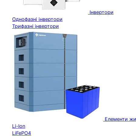
Інвертори
Однофазні інвертори
Трифазні інвертори
Елементи жи
Li-Ion
LiFePO4