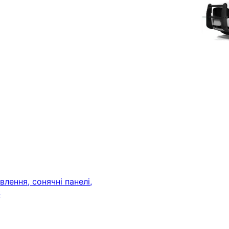
лення, сонячні панелі,
S