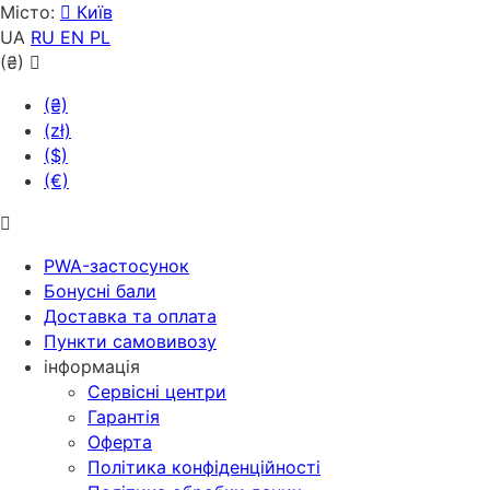
Місто:
Київ
UA
RU
EN
PL
(₴)
(₴)
(zł)
($)
(€)
PWA-застосунок
Бонусні бали
Доставка та оплата
Пункти самовивозу
інформація
Сервісні центри
Гарантія
Оферта
Політика конфіденційності