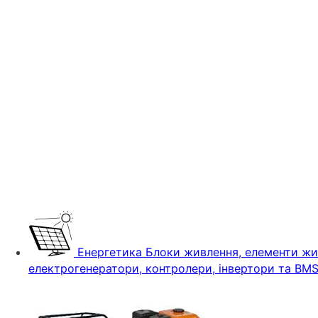
Енергетика
Блоки живлення, елементи жив
електрогенератори, контролери, інвертори та BM