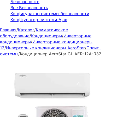
Безопасность
Все Безопасность
Конфигуратор системы безопасности
Конфігуратор системи Ajax
Главная
/
Каталог
/
Климатическое
оборудование
/
Кондиционеры
/
Инверторные
кондиционеры
/
Инверторные кондиционеры
12
/
Инверторные кондиционеры AeroStar
/
Сплит-
системы
/
Кондиционер AeroStar CL AER-12A-R32