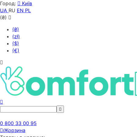
Город:
Київ
UA
RU
EN
PL
(₴)
(₴)
(zł)
($)
(€)
0 800 33 00 95
Корзина
0