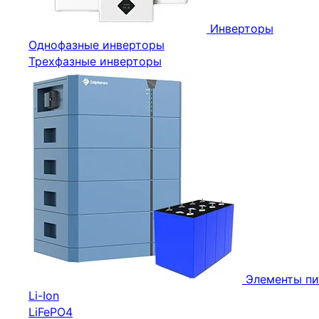
Инверторы
Однофазные инверторы
Трехфазные инверторы
Элементы пи
Li-Ion
LiFePO4