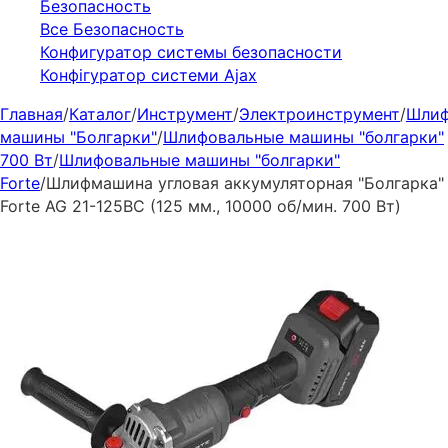
Безопасность
Все Безопасность
Конфигуратор системы безопасности
Конфігуратор системи Ajax
Главная
/
Каталог
/
Инструмент
/
Электроинструмент
/
Шлиф
машины "Болгарки"
/
Шлифовальные машины "болгарки"
700 Вт
/
Шлифовальные машины "болгарки"
Forte
/
Шлифмашина угловая аккумуляторная "Болгарка"
Forte AG 21-125ВС (125 мм., 10000 об/мин. 700 Вт)