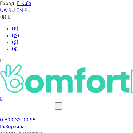
Город:
Київ
UA
RU
EN
PL
(₴)
(₴)
(zł)
($)
(€)
0 800 33 00 95
Корзина
0