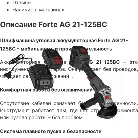
Отзывы
Наличие в магазинах
Описание Forte AG 21-125ВС
Шлифмашина угловая аккумуляторная Forte AG 21-
125ВС – мобильность и производительность
Аккумуляторная болгарка
Forte AG 21-125ВС
– эт
инструмент для мастеров. Она работает без проводов,
что дает свободу движений. .
Комфортная работа без ограничений
Отсутствие кабелей означает больше маневренности.
Инструмент работает там, где нет строения, ремонта
или кузова работы – без проблем.
Система плавного пуска и безопасности