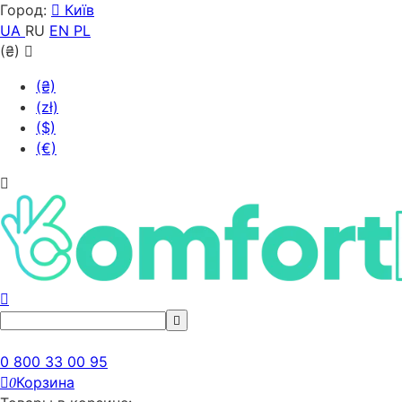
Город:
Київ
UA
RU
EN
PL
(₴)
(₴)
(zł)
($)
(€)
0 800 33 00 95
Корзина
0