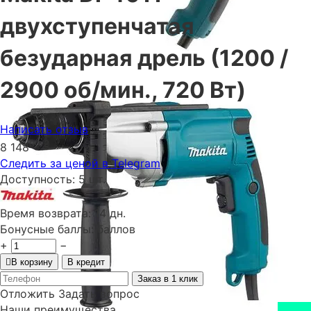
двухступенчатая
безударная дрель (1200 /
2900 об/мин., 720 Вт)
Написать отзыв
00
₴
8 148
Следить за ценой в Telegram
Доступность:
5 шт.
Время возврата:
14 дн.
Бонусные баллы:
баллов
+
−
В корзину
В кредит
Заказ в 1 клик
Отложить
Задать вопрос
Наши преимущества