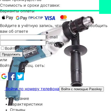
Стоимость и сроки доставки:
Варианты оплаты
Войдите в учётную запись, чтобы мы могли сообщить
вам об ответе
E-mail
Пароль
Войти по паролю
Продолжить
или
Войти через соц. сеть:
Войти по номеру телефона
Войти с помощью Passkey
Описание
Характеристики
Отзывы