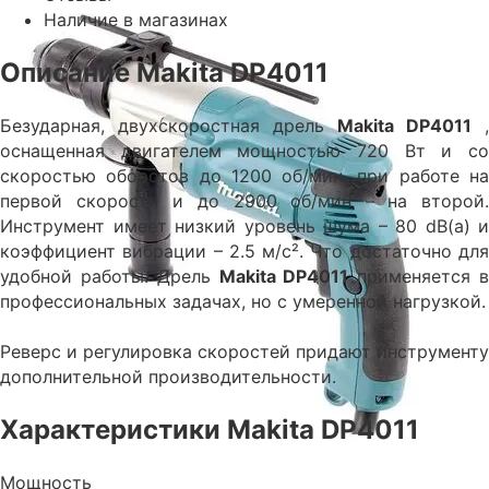
Наличие в магазинах
Описание Makita DP4011
Безударная, двухскоростная дрель
Makita DP4011
,
оснащенная двигателем мощностью 720 Вт и со
скоростью оборотов до 1200 об/мин. при работе на
первой скорости и до 2900 об/мин – на второй.
Инструмент имеет низкий уровень шума – 80 dB(a) и
коэффициент вибрации – 2.5 м/с². Что достаточно для
удобной работы. Дрель
Makita DP4011
применяется 
профессиональных задачах, но с умеренной нагрузкой.
Реверс и регулировка скоростей придают инструменту
дополнительной производительности.
Характеристики Makita DP4011
Мощность