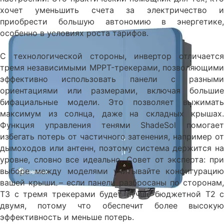
хочет уменьшить счета за электричество и
приобрести большую автономию в энергетике,
особенно в условиях роста тарифов.
С технологической стороны, инвертор отличается
тремя независимыми MPPT-трекерами, позволяющими
эффективно использовать панели с разными
ориентациями или размерами, включая большие
бифациальные модели. Это позволяет выжимать
максимум из солнца, даже на складных крышах.
Функция управления тенями ShadeSol помогает
избегать потерь от частичного затенения, например от
дымоходов или антенн, поэтому система держится на
уровне, словно все идеально. Совет от эксперта: при
выборе между моделями учитывайте конфигурацию
вашей крыши – если панели разбросаны по сторонам,
T3 с тремя трекерами будет лучше бюджетной T2 с
двумя, потому что обеспечит более высокую
эффективность и меньше потерь.