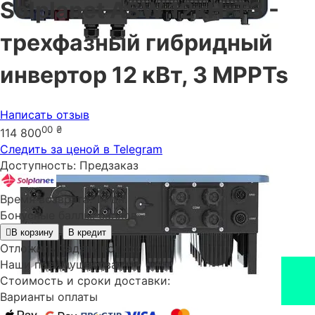
Solplanet ASW 12кН-Т3 -
трехфазный гибридный
инвертор 12 кВт, 3 MPPTs
Написать отзыв
00
₴
114 800
Следить за ценой в Telegram
Доступность:
Предзаказ
Время возврата:
14 дн.
Бонусные баллы:
баллов
В корзину
В кредит
Отложить
Задать вопрос
Наши преимущества
Стоимость и сроки доставки:
Варианты оплаты