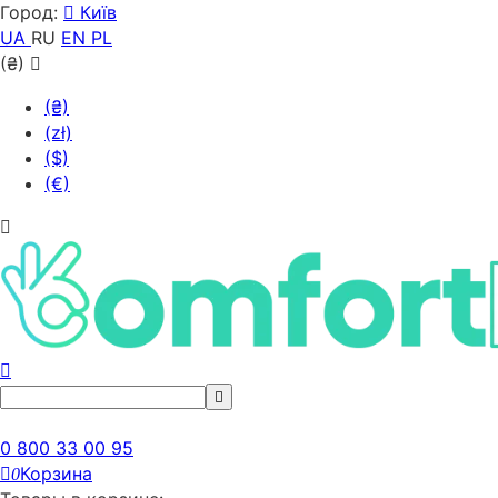
Город:
Київ
UA
RU
EN
PL
(₴)
(₴)
(zł)
($)
(€)
0 800 33 00 95
Корзина
0