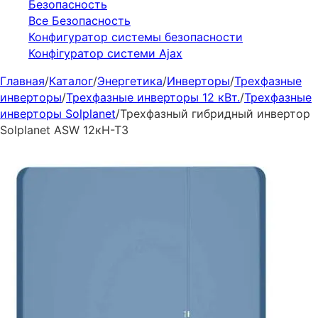
Безопасность
Все Безопасность
Конфигуратор системы безопасности
Конфігуратор системи Ajax
Главная
/
Каталог
/
Энергетика
/
Инверторы
/
Трехфазные
инверторы
/
Трехфазные инверторы 12 кВт.
/
Трехфазные
инверторы Solplanet
/
Трехфазный гибридный инвертор
Solplanet ASW 12кН-Т3