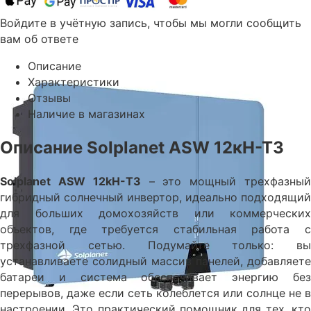
Войдите в учётную запись, чтобы мы могли сообщить
вам об ответе
Описание
Характеристики
Отзывы
Наличие в магазинах
Описание Solplanet ASW 12кН-Т3
Solplanet ASW 12kH-T3
– это мощный трехфазны
гибридный солнечный инвертор, идеально подходящий
для больших домохозяйств или коммерческих
объектов, где требуется стабильная работа с
трехфазной сетью. Подумайте только: вы
устанавливаете солидный массив панелей, добавляете
батареи и система обеспечивает энергию без
перерывов, даже если сеть колеблется или солнце не в
настроении. Это практический помощник для тех, кто