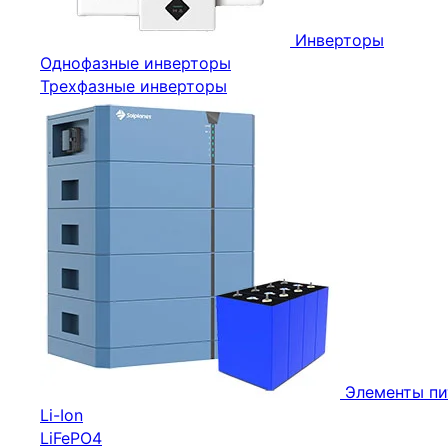
Инверторы
Однофазные инверторы
Трехфазные инверторы
Элементы пи
Li-Ion
LiFePO4