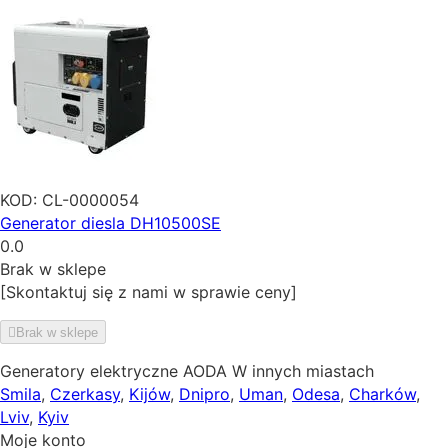
KOD:
CL-0000054
Generator diesla DH10500SE
0.0
Brak w sklepe
[Skontaktuj się z nami w sprawie ceny]
Brak w sklepe
Generatory elektryczne AODA W innych miastach
Smila
,
Czerkasy
,
Kijów
,
Dnipro
,
Uman
,
Odesa
,
Charków
,
Lviv
,
Kyiv
Moje konto