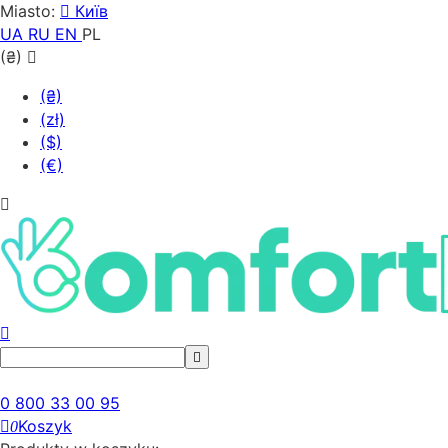
Miasto:
Київ
UA
RU
EN
PL
(₴)
(₴)
(zł)
($)
(€)
0 800 33 00 95
Koszyk
0