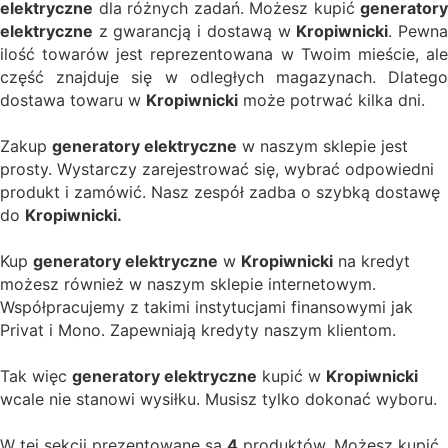
elektryczne
dla różnych zadań. Możesz kupić
generatory
elektryczne
z gwarancją i dostawą w
Kropiwnicki
. Pewn
ilość towarów jest reprezentowana w Twoim mieście, ale
część znajduje się w odległych magazynach. Dlatego
dostawa towaru w
Kropiwnicki
może potrwać kilka dni.
Zakup
generatory elektryczne
w naszym sklepie jest
prosty. Wystarczy zarejestrować się, wybrać odpowiedni
produkt i zamówić. Nasz zespół zadba o szybką dostawę
do
Kropiwnicki.
Kup
generatory elektryczne
w
Kropiwnicki
na kredyt
możesz również w naszym sklepie internetowym.
Współpracujemy z takimi instytucjami finansowymi jak
Privat i Mono. Zapewniają kredyty naszym klientom.
Tak więc
generatory elektryczne
kupić w
Kropiwnicki
wcale nie stanowi wysiłku. Musisz tylko dokonać wyboru.
W tej sekcji prezentowane są
4
produktów. Możesz kupić