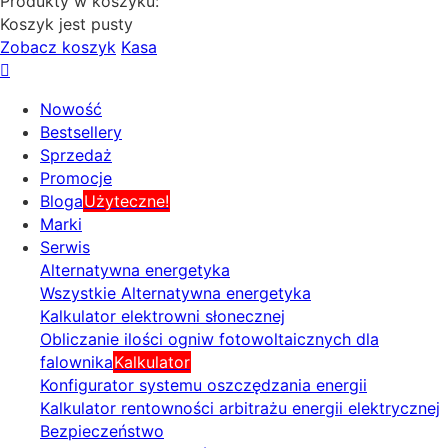
Produkty w koszyku:
Koszyk jest pusty
Zobacz koszyk
Kasa
Nowość
Bestsellery
Sprzedaż
Promocje
Bloga
Użyteczne!
Marki
Serwis
Alternatywna energetyka
Wszystkie Alternatywna energetyka
Kalkulator elektrowni słonecznej
Obliczanie ilości ogniw fotowoltaicznych dla
falownika
Kalkulator
Konfigurator systemu oszczędzania energii
Kalkulator rentowności arbitrażu energii elektrycznej
Bezpieczeństwo