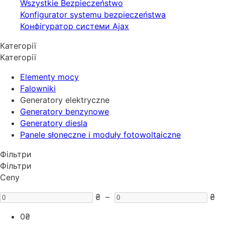
Wszystkie Bezpieczeństwo
Konfigurator systemu bezpieczeństwa
Конфігуратор системи Ajax
Категорії
Категорії
Elementy mocy
Falowniki
Generatory elektryczne
Generatory benzynowe
Generatory diesla
Panele słoneczne i moduły fotowoltaiczne
Фільтри
Фільтри
Ceny
₴
–
₴
0
₴