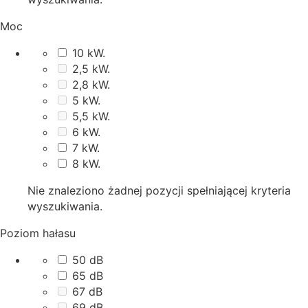
Moc
10 kW.
2,5 kW.
2,8 kW.
5 kW.
5,5 kW.
6 kW.
7 kW.
8 kW.
Nie znaleziono żadnej pozycji spełniającej kryteria
wyszukiwania.
Poziom hałasu
50 dB
65 dB
67 dB
69 dB