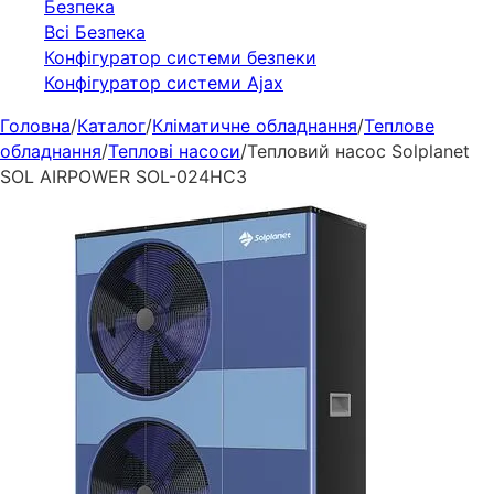
Безпека
Всі Безпека
Конфігуратор системи безпеки
Конфігуратор системи Ajax
Головна
/
Каталог
/
Кліматичне обладнання
/
Теплове
обладнання
/
Теплові насоси
/
Тепловий насос Solplanet
SOL AIRPOWER SOL-024HC3