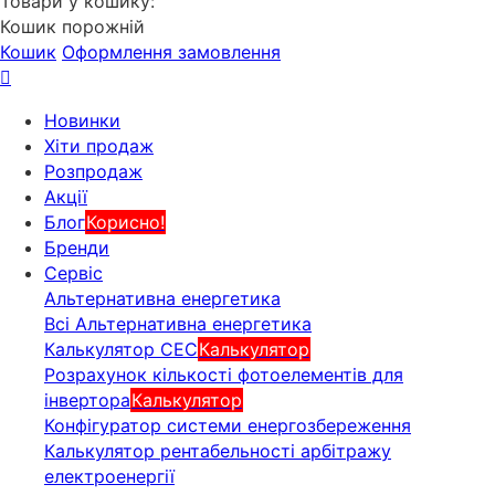
Товари у кошику:
Кошик порожній
Кошик
Оформлення замовлення
Новинки
Хіти продаж
Розпродаж
Акції
Блог
Корисно!
Бренди
Сервіс
Альтернативна енергетика
Всі Альтернативна енергетика
Калькулятор СЕС
Калькулятор
Розрахунок кількості фотоелементів для
інвертора
Калькулятор
Конфігуратор системи енергозбереження
Калькулятор рентабельності арбітражу
електроенергії