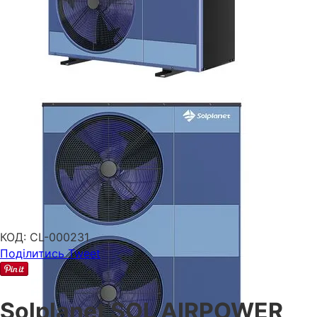
КОД:
CL-000231
Поділитись
Tweet
Solplanet SOL AIRPOWER