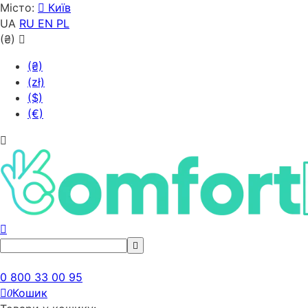
Місто:
Київ
UA
RU
EN
PL
(₴)
(₴)
(zł)
($)
(€)
0 800 33 00 95
Кошик
0