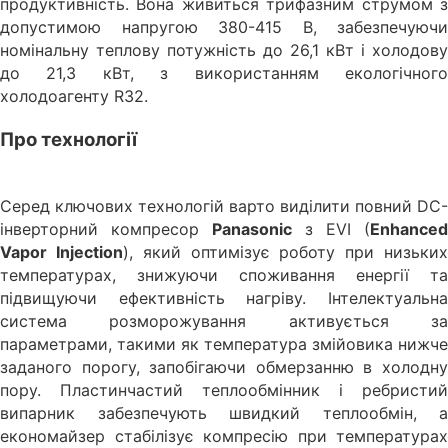
продуктивність. Вона живиться трифазним струмом з
допустимою напругою 380-415 В, забезпечуючи
номінальну теплову потужність до 26,1 кВт і холодову
до 21,3 кВт, з використанням екологічного
холодоагенту R32.
Про технології
Серед ключових технологій варто виділити повний DC-
інверторний компресор
Panasonic
з EVI (
Enhanced
Vapor Injection
), який оптимізує роботу при низьки
температурах, знижуючи споживання енергії та
підвищуючи ефективність нагріву. Інтелектуальна
система розморожування активується за
параметрами, такими як температура змійовика нижче
заданого порогу, запобігаючи обмерзанню в холодну
пору. Пластинчастий теплообмінник і ребристий
випарник забезпечують швидкий теплообмін, а
економайзер стабілізує компресію при температурах