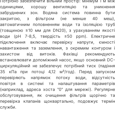
Потрібно забезпечити вільний простір: мінімум 1 м між
одиницями, хорошу вентиляцію та уникнення
забруднених зон. Водяна система повинна бути
закритою, з фільтром (не менше 40 меш),
автоматичним поповненням води та ізоляцією труб
(товщиною ≥10 мм для DN20), з урахуванням якості
води (pH 7-8,5, твердість ≤50 ppm). Електричне
підключення включає перевірку напруги, ємності
навантаження та заземлення, з окремим контуром і
захистом від витоків. Фахівці рекомендують
встановлювати допоміжний насос, якщо основний DC-
циркуляційний не забезпечує потрібний тиск (падіння
35 кПа при потоці 4,12 м³/год). Перед запуском
перевіряють напрямок потоку води, відсутність
повітря в системі та налаштування параметрів
(наприклад, адреса хоста "0" для мережі). Регулярне
обслуговування, як очищення фільтрів щорічно та
перевірка клапанів щоквартально, подовжує термін
служби.