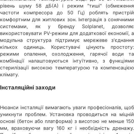
рівень шуму 58 дБ(А) і режим "тиші" (обмеження
частоти компресора до 50 Гц) роблять пристрій
комфортним для житлових зон. Інтеграція з сонячними
системами, як у бренду Solplanet, дозволяє
використовувати PV-режим для додаткової економії, а
модульна структура підтримує мережеве з'єднання
кількох одиниць. Користувачі цінують простоту:
режими опалення, охолодження, гарячої води та
комбінації налаштовуються інтуїтивно, з функціями
стерилізації високою температурою та компенсацією
клімату.
Інсталяційні заходи
Нюанси інсталяції вимагають уваги професіоналів, щоб
уникнути проблем. Установка проводиться на міцній
основі (бетон або платформа) з висотою не менше 150
мм, враховуючи вагу 160 кг і необхідність дренажу.