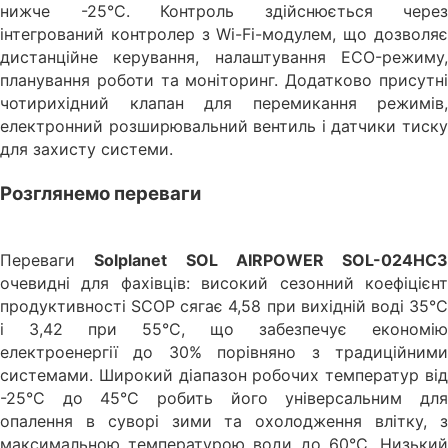
нижче -25°C. Контроль здійснюється через
інтегрований контролер з Wi-Fi-модулем, що дозволяє
дистанційне керування, налаштування ECO-режиму,
планування роботи та моніторинг. Додатково присутні
чотирихідний клапан для перемикання режимів,
електронний розширювальний вентиль і датчики тиску
для захисту системи.
Розглянемо переваги
Переваги
Solplanet SOL AIRPOWER SOL-024HC3
очевидні для фахівців: високий сезонний коефіцієнт
продуктивності SCOP сягає 4,58 при вихідній воді 35°C
і 3,42 при 55°C, що забезпечує економію
електроенергії до 30% порівняно з традиційними
системами. Широкий діапазон робочих температур від
-25°C до 45°C робить його універсальним для
опалення в суворі зими та охолодження влітку, з
максимальною температурою води до 60°C. Низький