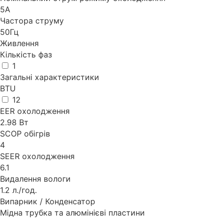
5А
Частора струму
50Гц
Живлення
Кількість фаз
1
Загальні характеристики
BTU
12
EER охолодження
2.98 Вт
SCOP обігрів
4
SEER охолодження
6.1
Видалення вологи
1.2 л./год.
Випарник / Конденсатор
Мідна трубка та алюмінієві пластини