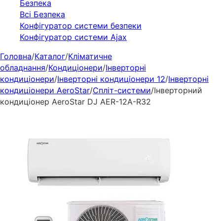
Безпека
Всі Безпека
Конфігуратор системи безпеки
Конфігуратор системи Ajax
Головна
/
Каталог
/
Кліматичне
обладнання
/
Кондиціонери
/
Інверторні
кондиціонери
/
Інверторні кондиціонери 12
/
Інверторні
кондиціонери AeroStar
/
Спліт-системи
/
Інверторний
кондиціонер AeroStar DJ AER-12A-R32