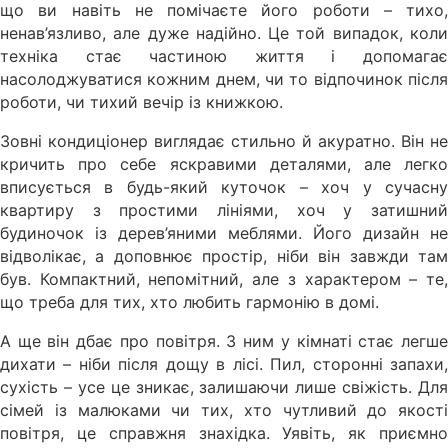
що ви навіть не помічаєте його роботи – тихо,
ненав’язливо, але дуже надійно. Це той випадок, коли
техніка стає частиною життя і допомагає
насолоджуватися кожним днем, чи то відпочинок після
роботи, чи тихий вечір із книжкою.
Зовні кондиціонер виглядає стильно й акуратно. Він не
кричить про себе яскравими деталями, але легко
вписується в будь-який куточок – хоч у сучасну
квартиру з простими лініями, хоч у затишний
будиночок із дерев’яними меблями. Його дизайн не
відволікає, а доповнює простір, ніби він завжди там
був. Компактний, непомітний, але з характером – те,
що треба для тих, хто любить гармонію в домі.
А ще він дбає про повітря. З ним у кімнаті стає легше
дихати – ніби після дощу в лісі. Пил, сторонні запахи,
сухість – усе це зникає, залишаючи лише свіжість. Для
сімей із малюками чи тих, хто чутливий до якості
повітря, це справжня знахідка. Уявіть, як приємно