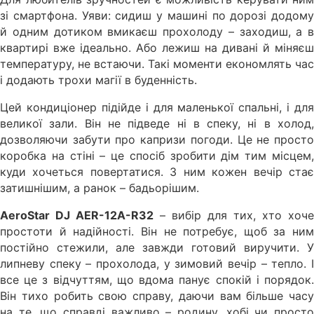
зі смартфона. Уяви: сидиш у машині по дорозі додому
й одним дотиком вмикаєш прохолоду – заходиш, а в
квартирі вже ідеально. Або лежиш на дивані й міняєш
температуру, не встаючи. Такі моменти економлять час
і додають трохи магії в буденність.
Цей кондиціонер підійде і для маленької спальні, і для
великої зали. Він не підведе ні в спеку, ні в холод,
дозволяючи забути про капризи погоди. Це не просто
коробка на стіні – це спосіб зробити дім тим місцем,
куди хочеться повертатися. З ним кожен вечір стає
затишнішим, а ранок – бадьорішим.
AeroStar DJ AER-12A-R32
– вибір для тих, хто хоче
простоти й надійності. Він не потребує, щоб за ним
постійно стежили, але завжди готовий виручити. У
липневу спеку – прохолода, у зимовий вечір – тепло. І
все це з відчуттям, що вдома панує спокій і порядок.
Він тихо робить свою справу, даючи вам більше часу
на те, що справді важливо – родину, хобі чи просто