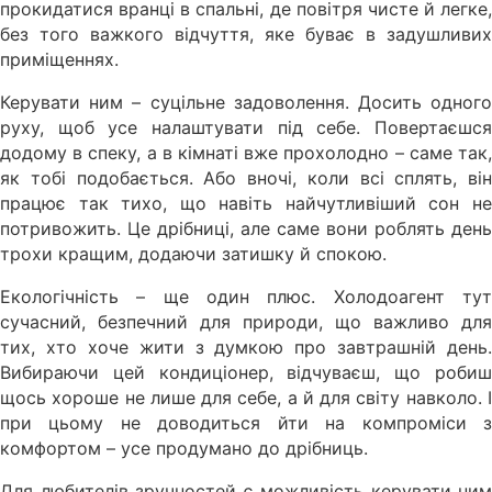
прокидатися вранці в спальні, де повітря чисте й легке,
без того важкого відчуття, яке буває в задушливих
приміщеннях.
Керувати ним – суцільне задоволення. Досить одного
руху, щоб усе налаштувати під себе. Повертаєшся
додому в спеку, а в кімнаті вже прохолодно – саме так,
як тобі подобається. Або вночі, коли всі сплять, він
працює так тихо, що навіть найчутливіший сон не
потривожить. Це дрібниці, але саме вони роблять день
трохи кращим, додаючи затишку й спокою.
Екологічність – ще один плюс. Холодоагент тут
сучасний, безпечний для природи, що важливо для
тих, хто хоче жити з думкою про завтрашній день.
Вибираючи цей кондиціонер, відчуваєш, що робиш
щось хороше не лише для себе, а й для світу навколо. І
при цьому не доводиться йти на компроміси з
комфортом – усе продумано до дрібниць.
Для любителів зручностей є можливість керувати ним