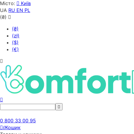
Місто:
Київ
UA
RU
EN
PL
(₴)
(₴)
(zł)
($)
(€)
0 800 33 00 95
Кошик
0