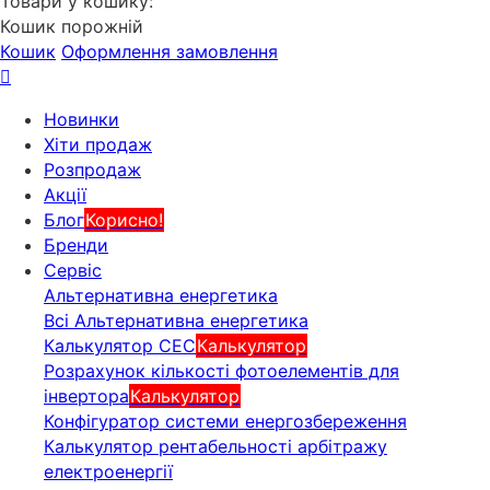
Товари у кошику:
Кошик порожній
Кошик
Оформлення замовлення
Новинки
Хіти продаж
Розпродаж
Акції
Блог
Корисно!
Бренди
Сервіс
Альтернативна енергетика
Всі Альтернативна енергетика
Калькулятор СЕС
Калькулятор
Розрахунок кількості фотоелементів для
інвертора
Калькулятор
Конфігуратор системи енергозбереження
Калькулятор рентабельності арбітражу
електроенергії