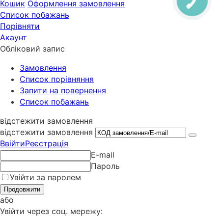
Кошик
Оформлення замовлення
Список побажань
Порівняти
Акаунт
Обліковий запис
Замовлення
Cписок порівняння
Запити на повернення
Список побажань
відстежити замовлення
відстежити замовлення
Ввійти
Реєстрація
E-mail
Пароль
Увійти за паролем
Продовжити
або
Увійти через соц. мережу: