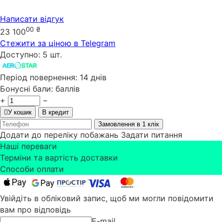
Написати відгук
00
₴
23 100
Стежити за ціною в Telegram
Доступно:
5 шт.
Період повернення:
14 днів
Бонусні бали:
баллів
+
−
У кошик
В кредит
Замовлення в 1 клік
Додати до переліку побажань
Задати питання
Наші переваги
Терміни та вартість доставки
Способи оплати
Увійдіть в обліковий запис, щоб ми могли повідомити
вам про відповідь
E-mail