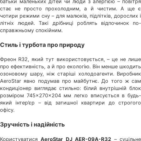
батьки маленьких дітей чи люди з алергією – повітря
стає не просто прохолодним, а й чистим. А ще є
чотири режими сну – для малюків, підлітків, дорослих і
літніх людей. Такі дрібниці роблять відпочинок по-
справжньому спокійним.
Стиль і турбота про природу
Фреон R32, який тут використовується, – це не лише
про ефективність, а й про екологію. Він менше шкодить
озоновому шару, ніж старіші холодоагенти. Виробник
AeroStar явно подумав про майбутнє. До того ж сам
кондиціонер виглядає стильно: білий внутрішній блок
розміром 745×270×204 мм легко вписується в будь-
який інтер’єр – від затишної квартири до строгого
офісу.
Зручність і надійність
Користуватися
AeroStar DJ AER-09A-R32
– суцільн