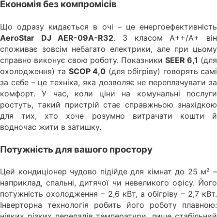
Економія без компромісів
Що одразу кидається в очі – це енергоефективність
AeroStar DJ AER-09A-R32
. З класом A++/A+ ві
споживає зовсім небагато електрики, але при цьому
справно виконує свою роботу. Показники
SEER 6,1
(для
охолодження) та
SCOP 4,0
(для обігріву) говорять сам
за себе – це техніка, яка дозволяє не переплачувати за
комфорт. У час, коли ціни на комунальні послуги
ростуть, такий пристрій стає справжньою знахідкою
для тих, хто хоче розумно витрачати кошти й
водночас жити в затишку.
Потужність для вашого простору
Цей кондиціонер чудово підійде для кімнат до 25 м² –
наприклад, спальні, дитячої чи невеликого офісу. Його
потужність охолодження – 2,6 кВт, а обігріву – 2,7 кВт.
Інверторна технологія робить його роботу плавною:
ніяких різких перепадів температури, лише стабільний