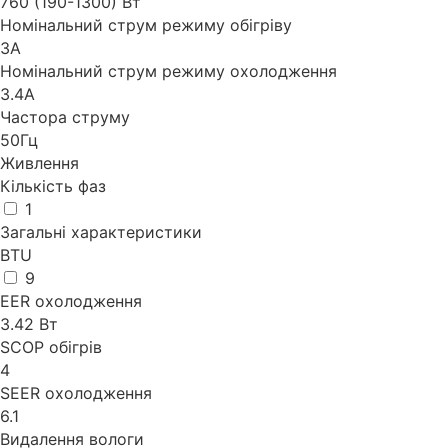
760 (190-1300) Вт
Номінальний струм режиму обігріву
3А
Номінальний струм режиму охолодження
3.4А
Частора струму
50Гц
Живлення
Кількість фаз
1
Загальні характеристики
BTU
9
EER охолодження
3.42 Вт
SCOP обігрів
4
SEER охолодження
6.1
Видалення вологи