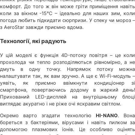
комфорт. До того ж він може гріти приміщення навіть
коли за вікном -15°C – ідеально для наших зим, коли
погода любить підкидати сюрпризи. У спеку чи мороз –
з AeroStar завжди приємно вдома.
Технології, які радують
У цій моделі є функція 4D-потоку повітря – це коли
прохолода чи тепло розподіляються рівномірно, а не
дмуть в одну точку. Напрямок потоку можна
налаштувати так, як вам зручно. А ще є Wi-Fi-модуль –
уявіть, як приємно ввімкнути кондиціонер зі
смартфона, повертаючись додому в жаркий день!
Прихований LED-дисплей на внутрішньому блоці
виглядає акуратно і не ріже очі яскравим світлом.
Окремо варто згадати технологію
HI-NANO
. Вона
бореться з бактеріями, вірусами і навіть пилком за
допомогою плазмових іонів. Це особливо оцінять