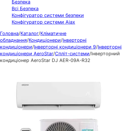
Безпека
Всі Безпека
Конфігуратор системи безпеки
Конфігуратор системи Ajax
Головна
/
Каталог
/
Кліматичне
обладнання
/
Кондиціонери
/
Інверторні
кондиціонери
/
Інверторні кондиціонери 9
/
Інверторні
кондиціонери AeroStar
/
Спліт-системи
/
Інверторний
кондиціонер AeroStar DJ AER-09A-R32