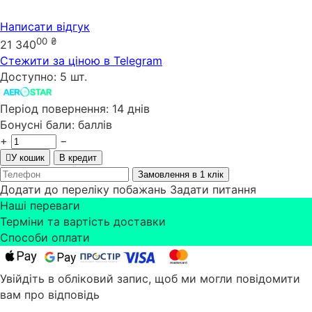
Написати відгук
00
₴
21 340
Стежити за ціною в Telegram
Доступно:
5 шт.
Період повернення:
14 днів
Бонусні бали:
баллів
+
−
У кошик
В кредит
Замовлення в 1 клік
Додати до переліку побажань
Задати питання
Наші переваги
Терміни та вартість доставки
Способи оплати
Увійдіть в обліковий запис, щоб ми могли повідомити
вам про відповідь