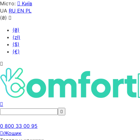
Місто:
Київ
UA
RU
EN
PL
(₴)
(₴)
(zł)
($)
(€)
0 800 33 00 95
Кошик
0