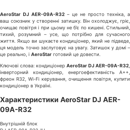
AeroStar DJ AER-09A-R32
– це не просто техніка, а
ваш союзник у створенні затишку. Він охолоджує, гріє,
очищає повітря і при цьому не б’є по кишені. Стильний,
тихий, розумний – усе, що потрібно для сучасного
життя. Якщо ви шукаєте кондиціонер, який не підведе,
ця модель точно заслуговує на увагу. Затишок у домі –
це реально, і
AeroStar
готовий це довести.
Ключові слова: кондиціонер
AeroStar DJ AER-09A-R32
,
інверторний кондиціонер, енергоефективність A++,
фреон R32, Wi-Fi керування, очищення повітря, купити
кондиціонер в Україні.
Характеристики AeroStar DJ AER-
09A-R32
Внутрішній блок