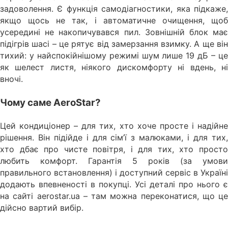
задоволення. Є функція самодіагностики, яка підкаже,
якщо щось не так, і автоматичне очищення, щоб
усередині не накопичувався пил. Зовнішній блок має
підігрів шасі – це рятує від замерзання взимку. А ще він
тихий: у найспокійнішому режимі шум лише 19 дБ – це
як шелест листя, ніякого дискомфорту ні вдень, ні
вночі.
Чому саме AeroStar?
Цей кондиціонер – для тих, хто хоче просте і надійне
рішення. Він підійде і для сім’ї з малюками, і для тих,
хто дбає про чисте повітря, і для тих, хто просто
любить комфорт. Гарантія 5 років (за умови
правильного встановлення) і доступний сервіс в Україні
додають впевненості в покупці. Усі деталі про нього є
на сайті aerostar.ua – там можна переконатися, що це
дійсно вартий вибір.