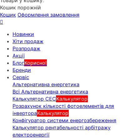
Товари у кошику:
Кошик порожній
Кошик
Оформлення замовлення
Новинки
Хіти продаж
Розпродаж
Акції
Блог
Корисно!
Бренди
Сервіс
Альтернативна енергетика
Всі Альтернативна енергетика
Калькулятор СЕС
Калькулятор
Розрахунок кількості фотоелементів для
інвертора
Калькулятор
Конфігуратор системи енергозбереження
Калькулятор рентабельності арбітражу
електроенергії