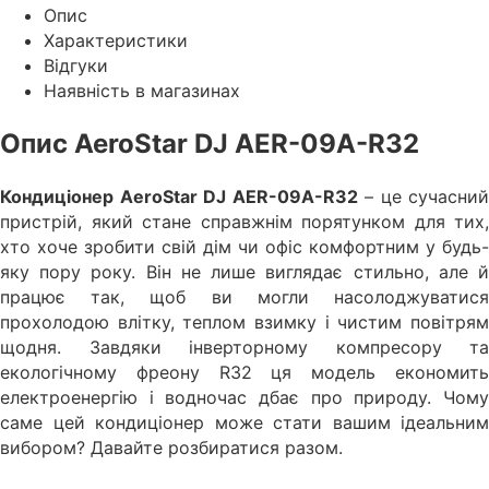
Опис
Характеристики
Відгуки
Наявність в магазинах
Опис AeroStar DJ AER-09A-R32
Кондиціонер AeroStar DJ AER-09A-R32
– це сучасний
пристрій, який стане справжнім порятунком для тих,
хто хоче зробити свій дім чи офіс комфортним у будь-
яку пору року. Він не лише виглядає стильно, але й
працює так, щоб ви могли насолоджуватися
прохолодою влітку, теплом взимку і чистим повітрям
щодня. Завдяки інверторному компресору та
екологічному фреону R32 ця модель економить
електроенергію і водночас дбає про природу. Чому
саме цей кондиціонер може стати вашим ідеальним
вибором? Давайте розбиратися разом.