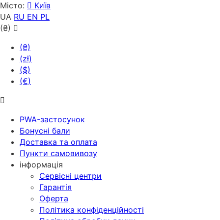
Місто:
Київ
UA
RU
EN
PL
(₴)
(₴)
(zł)
($)
(€)
PWA-застосунок
Бонусні бали
Доставка та оплата
Пункти самовивозу
інформація
Сервісні центри
Гарантія
Оферта
Політика конфіденційності