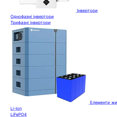
Інвертори
Однофазні інвертори
Трифазні інвертори
Елементи жи
Li-Ion
LiFePO4