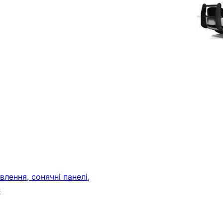
лення, сонячні панелі,
S