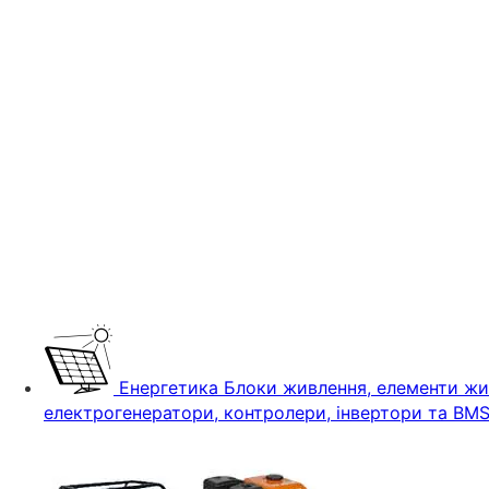
Енергетика
Блоки живлення, елементи жив
електрогенератори, контролери, інвертори та BM