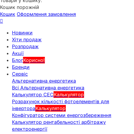
Товари у кошику:
Кошик порожній
Кошик
Оформлення замовлення
Новинки
Хіти продаж
Розпродаж
Акції
Блог
Корисно!
Бренди
Сервіс
Альтернативна енергетика
Всі Альтернативна енергетика
Калькулятор СЕС
Калькулятор
Розрахунок кількості фотоелементів для
інвертора
Калькулятор
Конфігуратор системи енергозбереження
Калькулятор рентабельності арбітражу
електроенергії