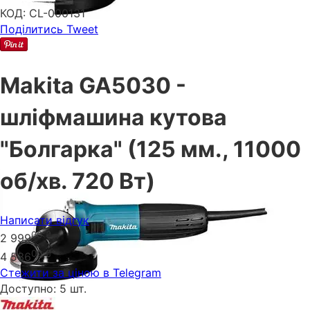
КОД:
CL-000131
Поділитись
Tweet
Makita GA5030 -
шліфмашина кутова
"Болгарка" (125 мм., 11000
об/хв. 720 Вт)
Написати відгук
00
₴
2 999
00
₴
4 536
Стежити за ціною в Telegram
Доступно:
5 шт.