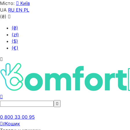
Місто:
Київ
UA
RU
EN
PL
(₴)
(₴)
(zł)
($)
(€)
0 800 33 00 95
Кошик
0