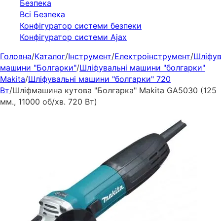
Безпека
Всі Безпека
Конфігуратор системи безпеки
Конфігуратор системи Ajax
Головна
/
Каталог
/
Інструмент
/
Електроінструмент
/
Шліфув
машини "Болгарки"
/
Шліфувальні машини "болгарки"
Makita
/
Шліфувальні машини "болгарки" 720
Вт
/
Шліфмашина кутова "Болгарка" Makita GA5030 (125
мм., 11000 об/хв. 720 Вт)