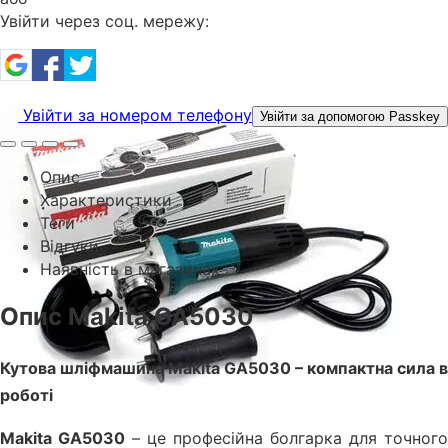
Увійти через соц. мережу:
Увійти за номером телефону
Увійти за допомогою Passkey
Опис
Характеристики
Теги
Відгуки
Наявність в магазинах
Опис Makita GA5030
Кутова шліфмашина Makita GA5030 – компактна сила в
роботі
Makita GA5030
– це професійна болгарка для точного