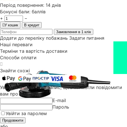
Період повернення:
14 днів
Бонусні бали:
баллів
+
−
У кошик
В кредит
Замовлення в 1 клік
Додати до переліку побажань
Задати питання
Наші переваги
Терміни та вартість доставки
Способи оплати
Знайти схожі
Увійдіть в обліковий запис, щоб ми могли повідомити
вам про відповідь
E-mail
Пароль
Увійти за паролем
Продовжити
або