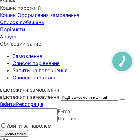
Кошик
Кошик порожній
Кошик
Оформлення замовлення
Список побажань
Порівняти
Акаунт
Обліковий запис
Замовлення
Cписок порівняння
Запити на повернення
Список побажань
відстежити замовлення
відстежити замовлення
Ввійти
Реєстрація
E-mail
Пароль
Увійти за паролем
Продовжити
або