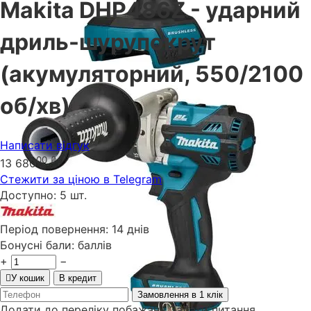
Makita DHP486Z - ударний
дриль-шурупокрут
(акумуляторний, 550/2100
об/хв)
Написати відгук
00
₴
13 680
Стежити за ціною в Telegram
Доступно:
5 шт.
Період повернення:
14 днів
Бонусні бали:
баллів
+
−
У кошик
В кредит
Замовлення в 1 клік
Додати до переліку побажань
Задати питання