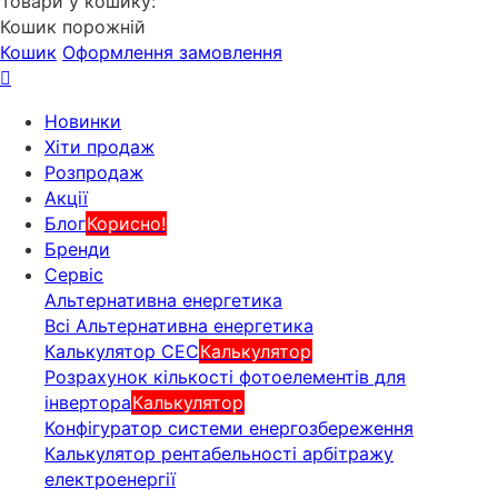
Товари у кошику:
Кошик порожній
Кошик
Оформлення замовлення
Новинки
Хіти продаж
Розпродаж
Акції
Блог
Корисно!
Бренди
Сервіс
Альтернативна енергетика
Всі Альтернативна енергетика
Калькулятор СЕС
Калькулятор
Розрахунок кількості фотоелементів для
інвертора
Калькулятор
Конфігуратор системи енергозбереження
Калькулятор рентабельності арбітражу
електроенергії