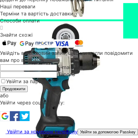
Наші переваги
Терміни та вартість доставки
Способи оплати
Знайти схожі
Увійдіть в обліковий запис, щоб ми могли повідомити
вам про відповідь
E-mail
Пароль
Увійти за паролем
Продовжити
або
Увійти через соц. мережу:
Увійти за номером телефону
Увійти за допомогою Passkey