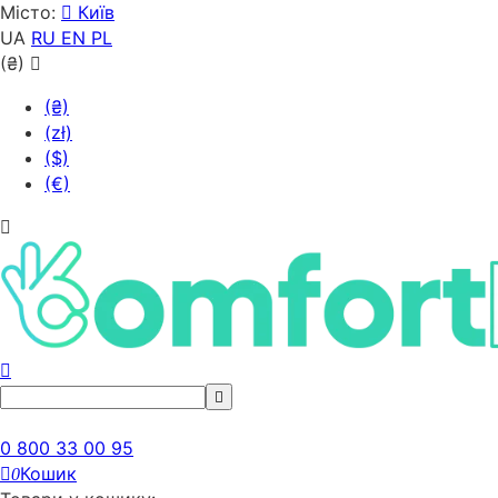
Місто:
Київ
UA
RU
EN
PL
(₴)
(₴)
(zł)
($)
(€)
0 800 33 00 95
Кошик
0