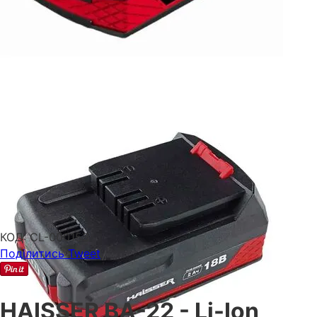
КОД:
CL-000153
Поділитись
Tweet
HAISSER BA-22 - Li-Ion