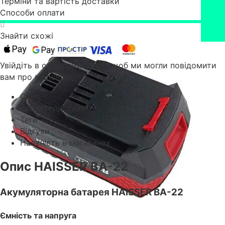
Терміни та вартість доставки
Способи оплати
Знайти схожі
Увійдіть в обліковий запис, щоб ми могли повідомити
вам про відповідь
Опис
Характеристики
Теги
Відгуки
Наявність в магазинах
Опис HAISSER BA-22
Акумуляторна батарея HAISSER BA-22
Ємність та напруга