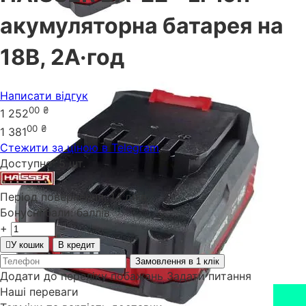
акумуляторна батарея на
18В, 2А·год
Написати відгук
00
₴
1 252
00
₴
1 381
Стежити за ціною в Telegram
Доступно:
5 шт.
Період повернення:
14 днів
Бонусні бали:
баллів
+
−
У кошик
В кредит
Замовлення в 1 клік
Додати до переліку побажань
Задати питання
Наші переваги