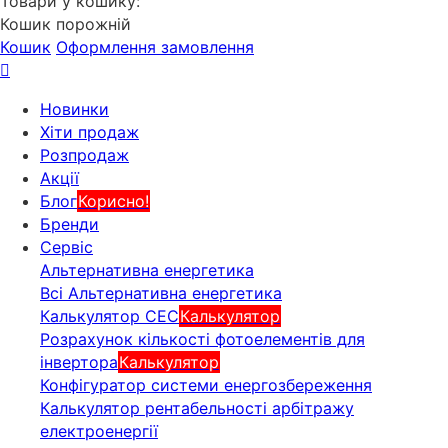
Товари у кошику:
Кошик порожній
Кошик
Оформлення замовлення
Новинки
Хіти продаж
Розпродаж
Акції
Блог
Корисно!
Бренди
Сервіс
Альтернативна енергетика
Всі Альтернативна енергетика
Калькулятор СЕС
Калькулятор
Розрахунок кількості фотоелементів для
інвертора
Калькулятор
Конфігуратор системи енергозбереження
Калькулятор рентабельності арбітражу
електроенергії