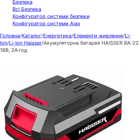
Безпека
Всі Безпека
Конфігуратор системи безпеки
Конфігуратор системи Ajax
Головна
/
Каталог
/
Енергетика
/
Елементи живлення
/
Li-
Ion
/
Li-Ion Haisser
/
Акумуляторна батарея HAISSER BA-22
18В, 2А·год