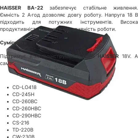
HAISSER BA-22
забезпечує стабільне живлення.
Ємність 2 А·год дозволяє довгу роботу. Напруга 18 В
підходить для потужних інструментів. Висока
продуктивність гарантує ефективність роботи.
Сумісність
Підтримує електроінструменти серії
HAISSER
18V. 
саме:
CD-LO418
CD-245H
CD-260BC
CD-260HBC
CD-290HBC
CS-216
TD-220B
CW-230B