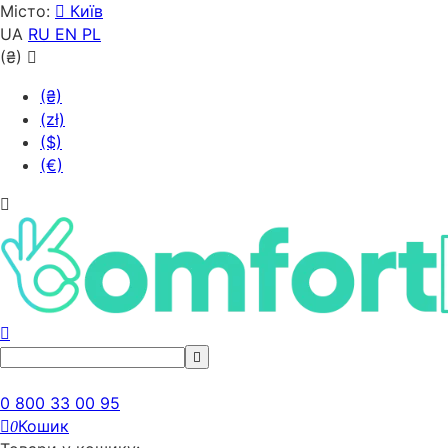
Місто:
Київ
UA
RU
EN
PL
(₴)
(₴)
(zł)
($)
(€)
0 800 33 00 95
Кошик
0