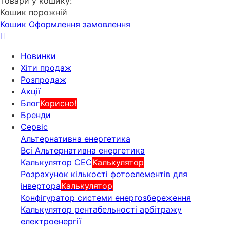
Товари у кошику:
Кошик порожній
Кошик
Оформлення замовлення
Новинки
Хіти продаж
Розпродаж
Акції
Блог
Корисно!
Бренди
Сервіс
Альтернативна енергетика
Всі Альтернативна енергетика
Калькулятор СЕС
Калькулятор
Розрахунок кількості фотоелементів для
інвертора
Калькулятор
Конфігуратор системи енергозбереження
Калькулятор рентабельності арбітражу
електроенергії