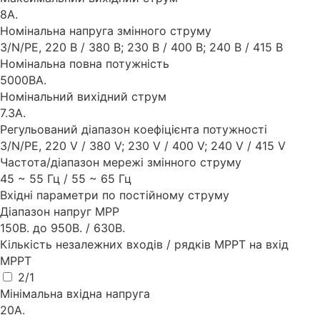
8А.
Номінальна напруга змінного струму
3/N/PE, 220 В / 380 В; 230 В / 400 В; 240 В / 415 В
Номінальна повна потужність
5000ВА.
Номінальний вихідний струм
7.3А.
Регульований діапазон коефіцієнта потужності
3/N/PE, 220 V / 380 V; 230 V / 400 V; 240 V / 415 V
Частота/діапазон мережі змінного струму
45 ~ 55 Гц / 55 ~ 65 Гц
Вхідні параметри по постійному струму
Діапазон напруг MPP
150В. до 950В. / 630В.
Кількість незалежних входів / рядків MPPT на вхід
MPPT
2/1
Мінімальна вхідна напруга
20А.