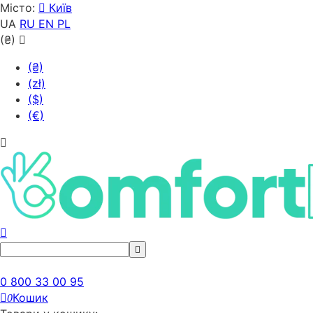
Місто:
Київ
UA
RU
EN
PL
(₴)
(₴)
(zł)
($)
(€)
0 800 33 00 95
Кошик
0