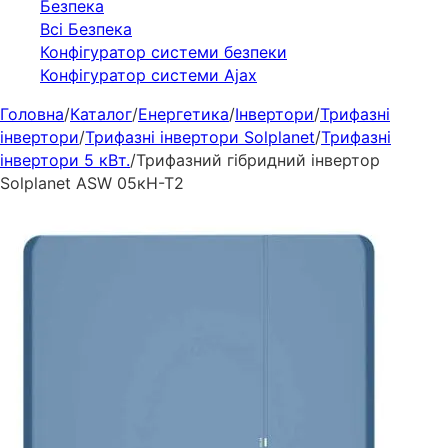
Безпека
Всі Безпека
Конфігуратор системи безпеки
Конфігуратор системи Ajax
Головна
/
Каталог
/
Енергетика
/
Інвертори
/
Трифазні
інвертори
/
Трифазні інвертори Solplanet
/
Трифазні
інвертори 5 кВт.
/
Трифазний гібридний інвертор
Solplanet ASW 05кН-Т2