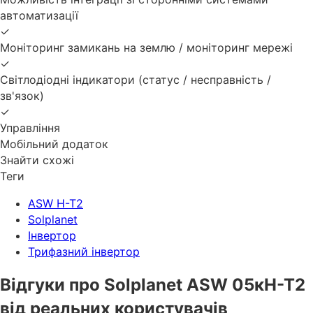
автоматизації
✓
Моніторинг замикань на землю / моніторинг мережі
✓
Світлодіодні індикатори (статус / несправність /
зв'язок)
✓
Управління
Мобільний додаток
Знайти схожі
Теги
ASW Н-Т2
Solplanet
Інвертор
Трифазний інвертор
Відгуки про Solplanet ASW 05кН-Т2
від реальних користувачів