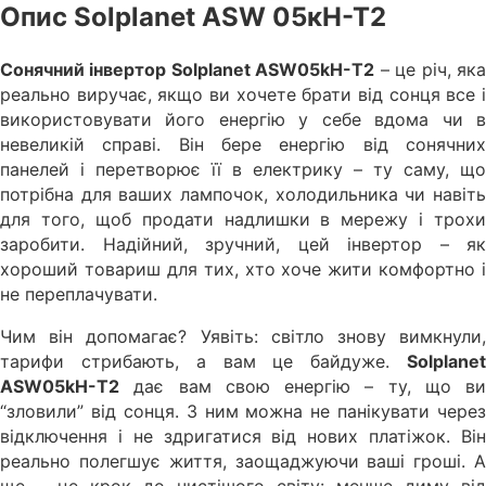
Опис Solplanet ASW 05кН-Т2
Сонячний інвертор Solplanet ASW05kH-T2
– це річ, як
реально виручає, якщо ви хочете брати від сонця все і
використовувати його енергію у себе вдома чи в
невеликій справі. Він бере енергію від сонячних
панелей і перетворює її в електрику – ту саму, що
потрібна для ваших лампочок, холодильника чи навіть
для того, щоб продати надлишки в мережу і трохи
заробити. Надійний, зручний, цей інвертор – як
хороший товариш для тих, хто хоче жити комфортно і
не переплачувати.
Чим він допомагає? Уявіть: світло знову вимкнули,
тарифи стрибають, а вам це байдуже.
Solplanet
ASW05kH-T2
дає вам свою енергію – ту, що ви
“зловили” від сонця. З ним можна не панікувати через
відключення і не здригатися від нових платіжок. Він
реально полегшує життя, заощаджуючи ваші гроші. А
ще – це крок до чистішого світу: менше диму від