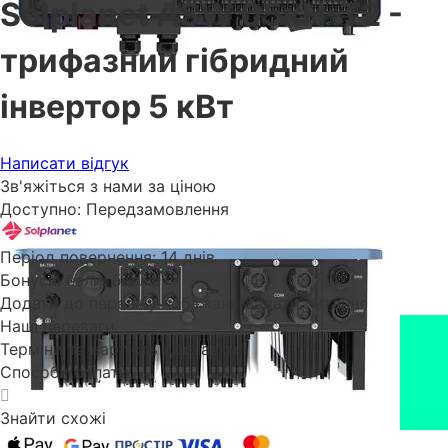
Solplanet ASW 05кН-Т2 -
трифазний гібридний
інвертор 5 кВт
Написати відгук
Зв'яжіться з нами за ціною
Доступно:
Передзамовлення
Період повернення:
14 днів
Бонусні бали:
баллів
Додати до переліку побажань
Задати питання
Наші переваги
Терміни та вартість доставки
Способи оплати
Знайти схожі