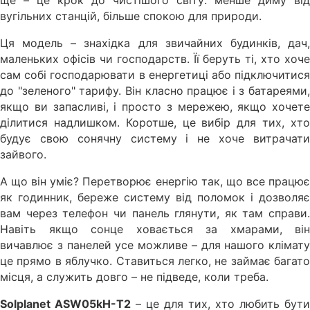
вугільних станцій, більше спокою для природи.
Ця модель – знахідка для звичайних будинків, дач,
маленьких офісів чи господарств. Її беруть ті, хто хоче
сам собі господарювати в енергетиці або підключитися
до "зеленого" тарифу. Він класно працює і з батареями,
якщо ви запасливі, і просто з мережею, якщо хочете
ділитися надлишком. Коротше, це вибір для тих, хто
будує свою сонячну систему і не хоче витрачати
зайвого.
А що він уміє? Перетворює енергію так, що все працює
як годинник, береже систему від поломок і дозволяє
вам через телефон чи панель глянути, як там справи.
Навіть якщо сонце ховається за хмарами, він
вичавлює з панелей усе можливе – для нашого клімату
це прямо в яблучко. Ставиться легко, не займає багато
місця, а служить довго – не підведе, коли треба.
Solplanet ASW05kH-T2
– це для тих, хто любить бути