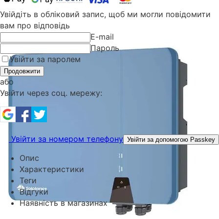
Увійдіть в обліковий запис, щоб ми могли повідомити
вам про відповідь
E-mail
Пароль
Увійти за паролем
Продовжити
або
Увійти через соц. мережу:
Увійти за номером телефону
Увійти за допомогою Passkey
Опис
Характеристики
Теги
Відгуки
Наявність в магазинах