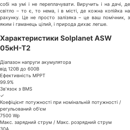
собі на умі і не переплачувати. Виручить і на дачі, де
світло – то є, то нема, і в місті, де кожна копійка на
рахунку. Це не просто залізяка – це ваш помічник, з
яким і гаманець цілий, і природа дихає легше.
Характеристики Solplanet ASW
05кН-Т2
Діапазон напруги акумулятора
від 120В до 600В
Ефективність MPPT
99.9%
Зв'язок з BMS
✓
Коефіцієнт потужності при номінальній потужності /
регульований об'єм
7500 Wp
Макс. зарядний струм / Макс. розрядний струм
30A