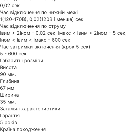
0,02 сек
Час відключення по нижній межі
1(120-170В), 0,02(120В і менше) сек
Час відключення по струму
Iвим > 2Iном – 0,02 сек, Iмакс < Iвим < 2Iном – 5 сек,
Iном < Iвим < Iмакс – 600 сек
Час затримки включення (крок 5 сек)
5 - 600 сек
Габаритні розміри
Висота
90 мм.
Глибина
67 мм.
Ширина
35 мм.
Загальні характеристики
Гарантія
5 років
Країна походження