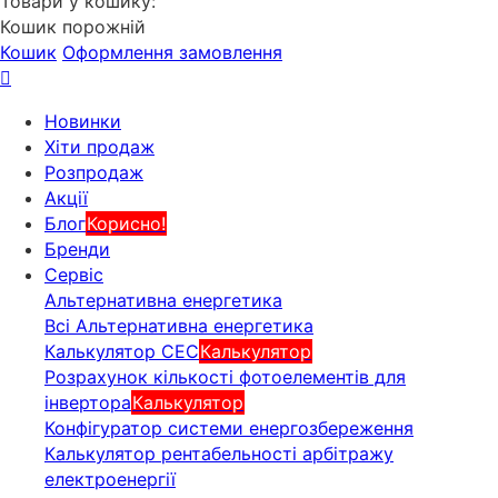
Товари у кошику:
Кошик порожній
Кошик
Оформлення замовлення
Новинки
Хіти продаж
Розпродаж
Акції
Блог
Корисно!
Бренди
Сервіс
Альтернативна енергетика
Всі Альтернативна енергетика
Калькулятор СЕС
Калькулятор
Розрахунок кількості фотоелементів для
інвертора
Калькулятор
Конфігуратор системи енергозбереження
Калькулятор рентабельності арбітражу
електроенергії