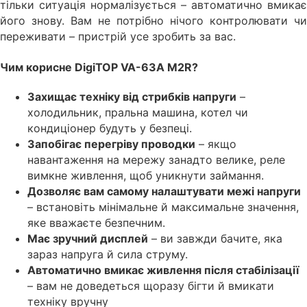
тільки ситуація нормалізується – автоматично вмикає
його знову. Вам не потрібно нічого контролювати чи
переживати – пристрій усе зробить за вас.
Чим корисне DigiTOP VA-63A M2R?
Захищає техніку від стрибків напруги
–
холодильник, пральна машина, котел чи
кондиціонер будуть у безпеці.
Запобігає перегріву проводки
– якщо
навантаження на мережу занадто велике, реле
вимкне живлення, щоб уникнути займання.
Дозволяє вам самому налаштувати межі напруги
– встановіть мінімальне й максимальне значення,
яке вважаєте безпечним.
Має зручний дисплей
– ви завжди бачите, яка
зараз напруга й сила струму.
Автоматично вмикає живлення після стабілізації
– вам не доведеться щоразу бігти й вмикати
техніку вручну