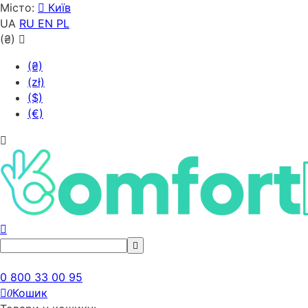
Місто:
Київ
UA
RU
EN
PL
(₴)
(₴)
(zł)
($)
(€)
0 800 33 00 95
Кошик
0