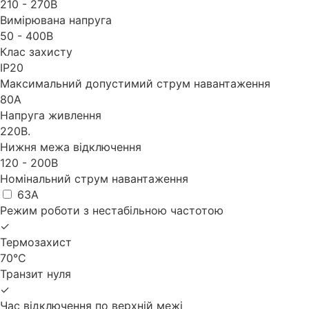
210 - 270В
Вимірювана напруга
50 - 400B
Клас захисту
IP20
Максимальний допустимий струм навантаження
80A
Напруга живлення
220В.
Нижня межа відключення
120 - 200В
Номінальний струм навантаження
63A
Режим роботи з нестабільною частотою
✓
Термозахист
70°С
Транзит нуля
✓
Час відключення по верхній межі