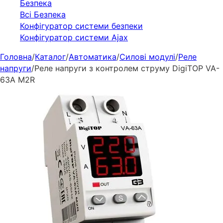
Безпека
Всі Безпека
Конфігуратор системи безпеки
Конфігуратор системи Ajax
Головна
/
Каталог
/
Автоматика
/
Силові модулі
/
Реле
напруги
/
Реле напруги з контролем струму DigiTOP VA-
63A M2R