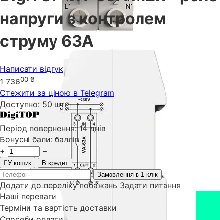
напруги з контролем
струму 63А
Написати відгук
00
₴
1 736
Стежити за ціною в Telegram
Доступно:
50 шт.
Період повернення:
14 днів
Бонусні бали:
баллів
+
−
У кошик
В кредит
Замовлення в 1 клік
Додати до переліку побажань
Задати питання
Наші переваги
Терміни та вартість доставки
Способи оплати