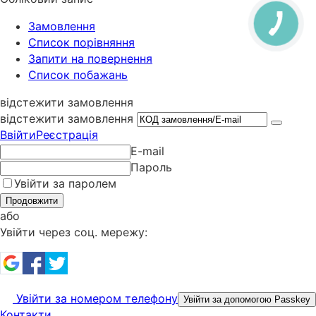
Замовлення
Cписок порівняння
Запити на повернення
Список побажань
відстежити замовлення
відстежити замовлення
Ввійти
Реєстрація
E-mail
Пароль
Увійти за паролем
Продовжити
або
Увійти через соц. мережу:
Увійти за номером телефону
Увійти за допомогою Passkey
Контакти